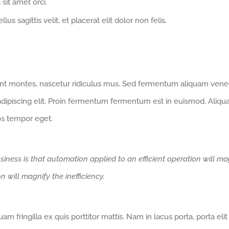
 sit amet orci.
us sagittis velit, et placerat elit dolor non felis.
nt montes, nascetur ridiculus mus. Sed fermentum aliquam venena
 adipiscing elit. Proin fermentum fermentum est in euismod. Ali
ros tempor eget.
siness is that automation applied to an efficient operation will mag
n will magnify the inefficiency.
 fringilla ex quis porttitor mattis. Nam in lacus porta, porta elit et