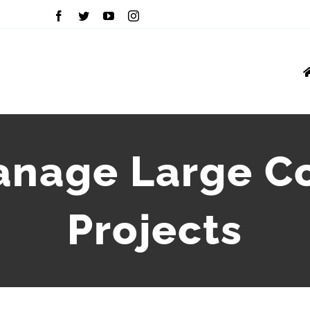
INVERTERS
MOU
VFD
nage Large Co
GROWATT
Projects