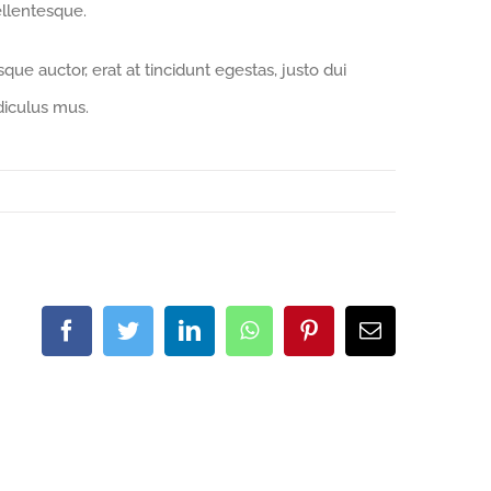
ellentesque.
que auctor, erat at tincidunt egestas, justo dui
diculus mus.
Facebook
Twitter
LinkedIn
WhatsApp
Pinterest
Email