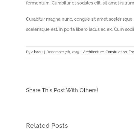
fermentum. Curabitur et sodales elit, sit amet rutrum 
Curabitur magna nunc, congue sit amet scelerisque id, 
scelerisque est, in porta libero lacus ac ex. Cum soc
By
a.baou
|
December 7th, 2015
|
Architecture
,
Construction
,
Eng
Share This Post With Others!
Related Posts