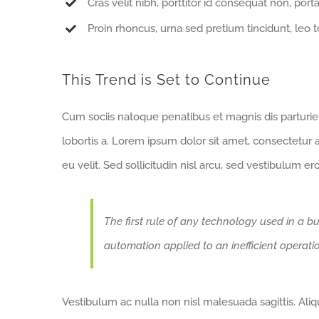
Cras velit nibh, porttitor id consequat non, porta
Proin rhoncus, urna sed pretium tincidunt, leo tell
This Trend is Set to Continue
Cum sociis natoque penatibus et magnis dis parturie
lobortis a. Lorem ipsum dolor sit amet, consectetur
eu velit. Sed sollicitudin nisl arcu, sed vestibulum e
The first rule of any technology used in a bu
automation applied to an inefficient operatio
Vestibulum ac nulla non nisl malesuada sagittis. Aliquam