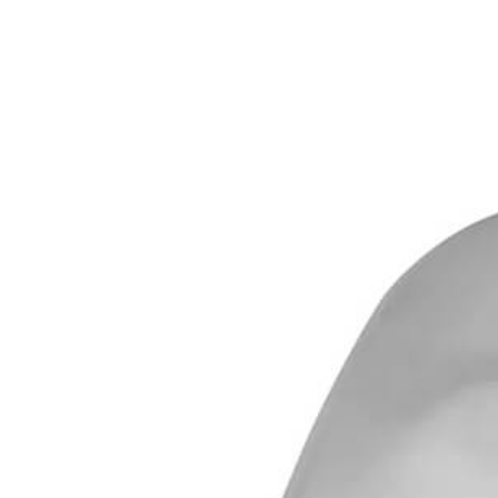
View
Larger
Image